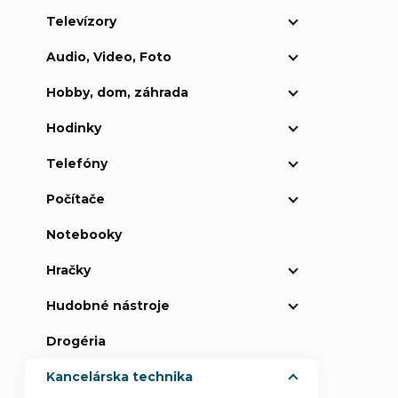
Televízory
p
Audio, Video, Foto
a
Hobby, dom, záhrada
n
Hodinky
e
Telefóny
Počítače
l
Notebooky
Hračky
Hudobné nástroje
Drogéria
Kancelárska technika