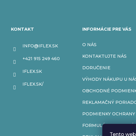
Z
á
KONTAKT
INFORMÁCIE PRE VÁS
p
O NÁS
INFO
@
IFLEX.SK
ä
KONTAKTUJTE NÁS
+421 915 249 460
t
DORUČENIE
IFLEX.SK
VÝHODY NÁKUPU U NÁ
i
IFLEX.SK/
OBCHODNÉ PODMIEN
e
REKLAMAČNÝ PORIAD
PODMIENKY OCHRANY
FORMULÁR NA ODSTÚP
Tento web 