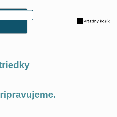
Prázdny košík
Nákupný
košík
triedky
pripravujeme.