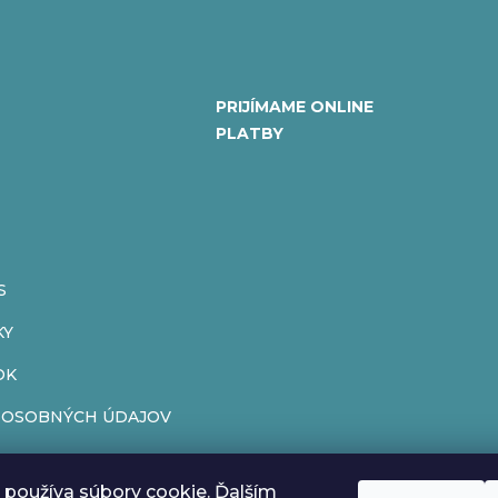
PRIJÍMAME ONLINE
PLATBY
S
KY
OK
 OSOBNÝCH ÚDAJOV
ENIE OD ZMLUVY
používa súbory cookie. Ďalším