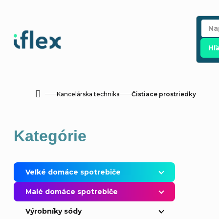
Prejsť
na
obsah
Hľ
Kancelárska technika
Čistiace prostriedky
Domov
B
Preskočiť
Kategórie
o
kategórie
č
Veľké domáce spotrebiče
n
Malé domáce spotrebiče
ý
Výrobníky sódy