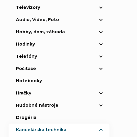
Televízory
p
Audio, Video, Foto
a
Hobby, dom, záhrada
n
Hodinky
e
Telefóny
Počítače
l
Notebooky
Hračky
Hudobné nástroje
Drogéria
Kancelárska technika