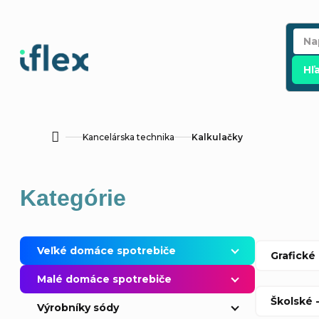
Prejsť
na
obsah
Hľ
Kancelárska technika
Kalkulačky
Domov
B
Preskočiť
Kategórie
o
kategórie
č
Veľké domáce spotrebiče
Grafické
n
Malé domáce spotrebiče
Školské 
ý
Výrobníky sódy