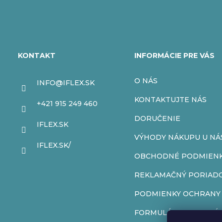
Z
á
KONTAKT
INFORMÁCIE PRE VÁS
p
O NÁS
INFO
@
IFLEX.SK
ä
KONTAKTUJTE NÁS
+421 915 249 460
t
DORUČENIE
IFLEX.SK
VÝHODY NÁKUPU U NÁ
i
IFLEX.SK/
OBCHODNÉ PODMIEN
e
REKLAMAČNÝ PORIAD
PODMIENKY OCHRANY
FORMULÁR NA ODSTÚP