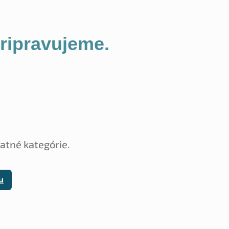
pripravujeme.
tatné kategórie.
u