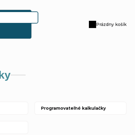
Prázdny košík
Nákupný
košík
ky
Programovateľné kalkulačky