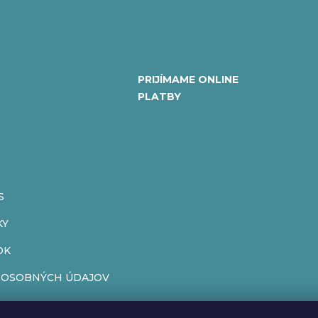
PRIJÍMAME ONLINE
PLATBY
S
KY
OK
 OSOBNÝCH ÚDAJOV
ENIE OD ZMLUVY