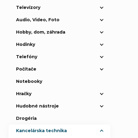
Televízory
p
Audio, Video, Foto
a
Hobby, dom, záhrada
n
Hodinky
e
Telefóny
Počítače
l
Notebooky
Hračky
Hudobné nástroje
Drogéria
Kancelárska technika