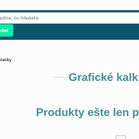
adať
ulačky
Grafické kal
Produkty ešte len 