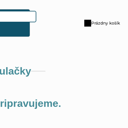
Prázdny košík
Nákupný
košík
kulačky
pripravujeme.