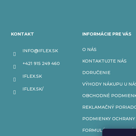
Z
á
KONTAKT
INFORMÁCIE PRE VÁS
p
O NÁS
INFO
@
IFLEX.SK
ä
KONTAKTUJTE NÁS
+421 915 249 460
t
DORUČENIE
IFLEX.SK
VÝHODY NÁKUPU U NÁ
i
IFLEX.SK/
OBCHODNÉ PODMIEN
e
REKLAMAČNÝ PORIAD
PODMIENKY OCHRANY
FORMULÁR NA ODSTÚP