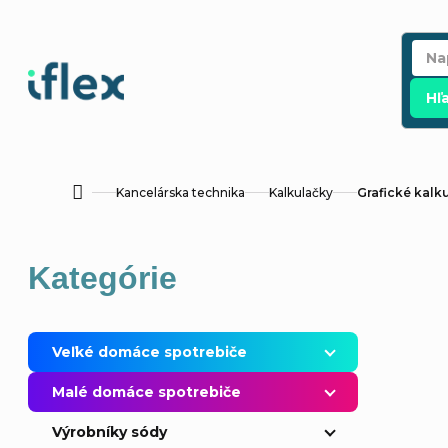
Prejsť
na
obsah
Hľ
Kancelárska technika
Kalkulačky
Grafické kalk
Domov
B
Preskočiť
Kategórie
o
kategórie
č
Veľké domáce spotrebiče
n
Malé domáce spotrebiče
ý
Výrobníky sódy