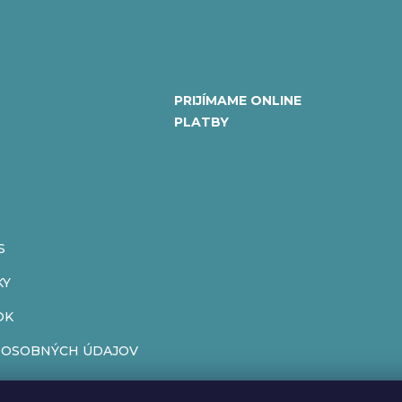
PRIJÍMAME ONLINE
PLATBY
S
KY
OK
 OSOBNÝCH ÚDAJOV
ENIE OD ZMLUVY