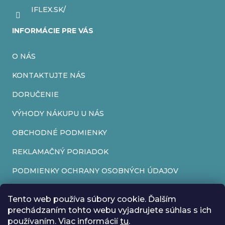
IFLEX.SK/
INFORMÁCIE PRE VÁS
O NÁS
KONTAKTUJTE NÁS
DORUČENIE
VÝHODY NÁKUPU U NÁS
OBCHODNÉ PODMIENKY
REKLAMAČNÝ PORIADOK
PODMIENKY OCHRANY OSOBNÝCH ÚDAJOV
FORMULÁR NA ODSTÚPENIE OD ZMLUVY
Tento web používa súbory cookie. Ďalším
REKLAMAČNÝ FORMULÁR
prechádzaním tohto webu vyjadrujete súhlas s ich
používaním. Viac informácií
tu
.