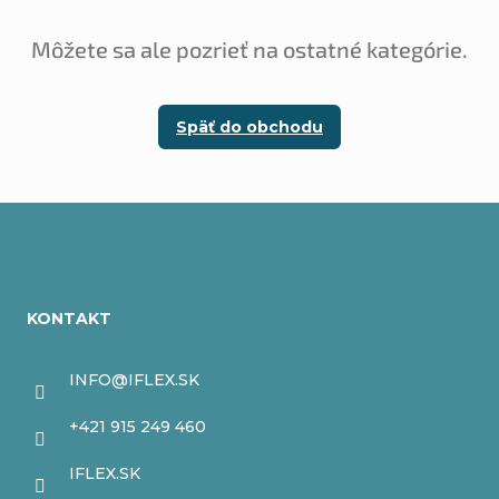
Môžete sa ale pozrieť na ostatné kategórie.
Späť do obchodu
Z
á
KONTAKT
p
ä
INFO
@
IFLEX.SK
t
+421 915 249 460
i
IFLEX.SK
e