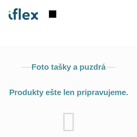
Prejsť
na
Nákupný
obsah
košík
Foto tašky a puzdrá
Produkty ešte len pripravujeme.