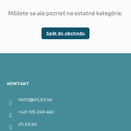
Môžete sa ale pozrieť na ostatné kategórie.
Späť do obchodu
Z
á
KONTAKT
p
ä
INFO
@
IFLEX.SK
t
+421 915 249 460
i
IFLEX.SK
e