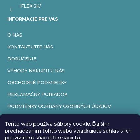
IFLEX.SK/
INFORMÁCIE PRE VÁS
O NÁS
KONTAKTUJTE NÁS
DORUČENIE
VÝHODY NÁKUPU U NÁS
OBCHODNÉ PODMIENKY
REKLAMAČNÝ PORIADOK
PODMIENKY OCHRANY OSOBNÝCH ÚDAJOV
FORMULÁR NA ODSTÚPENIE OD ZMLUVY
Tento web používa súbory cookie. Ďalším
REKLAMAČNÝ FORMULÁR
prechádzaním tohto webu vyjadrujete súhlas s ich
používaním. Viac informácií
tu
.