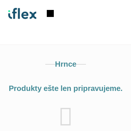
Prejsť
na
Nákupný
obsah
košík
Hrnce
Produkty ešte len pripravujeme.