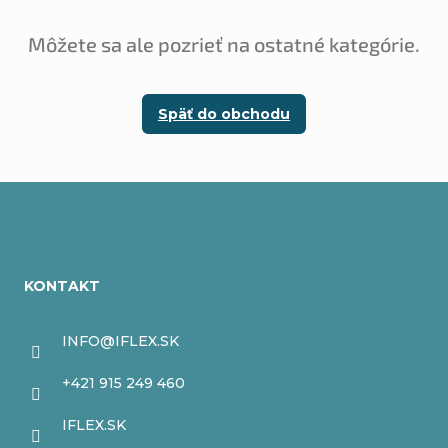
Môžete sa ale pozrieť na ostatné kategórie.
Späť do obchodu
Z
á
KONTAKT
p
ä
INFO
@
IFLEX.SK
t
+421 915 249 460
i
IFLEX.SK
e