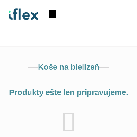
Prejsť
na
Nákupný
obsah
košík
Koše na bielizeň
Produkty ešte len pripravujeme.