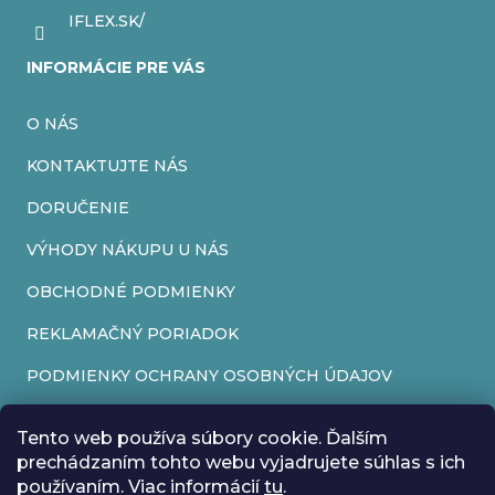
IFLEX.SK/
INFORMÁCIE PRE VÁS
O NÁS
KONTAKTUJTE NÁS
DORUČENIE
VÝHODY NÁKUPU U NÁS
OBCHODNÉ PODMIENKY
REKLAMAČNÝ PORIADOK
PODMIENKY OCHRANY OSOBNÝCH ÚDAJOV
FORMULÁR NA ODSTÚPENIE OD ZMLUVY
Tento web používa súbory cookie. Ďalším
REKLAMAČNÝ FORMULÁR
prechádzaním tohto webu vyjadrujete súhlas s ich
používaním. Viac informácií
tu
.