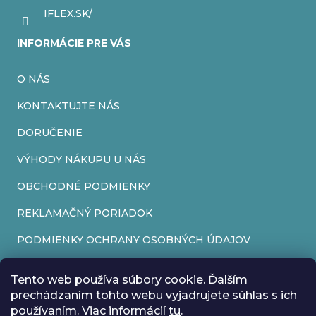
IFLEX.SK/
INFORMÁCIE PRE VÁS
O NÁS
KONTAKTUJTE NÁS
DORUČENIE
VÝHODY NÁKUPU U NÁS
OBCHODNÉ PODMIENKY
REKLAMAČNÝ PORIADOK
PODMIENKY OCHRANY OSOBNÝCH ÚDAJOV
FORMULÁR NA ODSTÚPENIE OD ZMLUVY
Tento web používa súbory cookie. Ďalším
REKLAMAČNÝ FORMULÁR
prechádzaním tohto webu vyjadrujete súhlas s ich
používaním. Viac informácií
tu
.