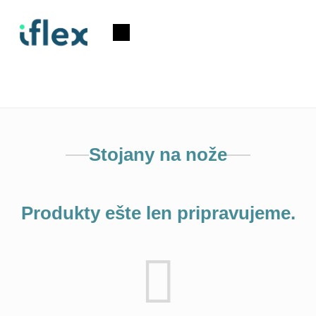
Prejsť
na
Nákupný
obsah
košík
Stojany na nože
Produkty ešte len pripravujeme.