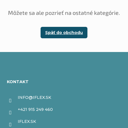
Môžete sa ale pozrieť na ostatné kategórie.
Späť do obchodu
Z
á
KONTAKT
p
ä
INFO
@
IFLEX.SK
t
+421 915 249 460
i
IFLEX.SK
e