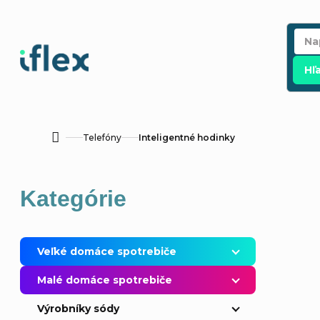
Prejsť
na
obsah
Hľ
Telefóny
Inteligentné hodinky
Domov
B
Preskočiť
Kategórie
o
kategórie
č
Veľké domáce spotrebiče
n
Malé domáce spotrebiče
ý
Výrobníky sódy