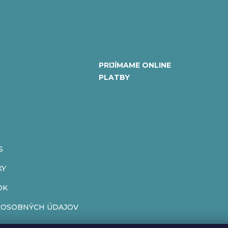
PRIJÍMAME ONLINE
PLATBY
S
KY
OK
 OSOBNÝCH ÚDAJOV
ENIE OD ZMLUVY