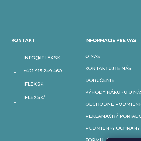
Z
á
KONTAKT
INFORMÁCIE PRE VÁS
p
O NÁS
INFO
@
IFLEX.SK
ä
KONTAKTUJTE NÁS
+421 915 249 460
t
DORUČENIE
IFLEX.SK
VÝHODY NÁKUPU U NÁ
i
IFLEX.SK/
OBCHODNÉ PODMIEN
e
REKLAMAČNÝ PORIAD
PODMIENKY OCHRANY
FORMULÁR NA ODSTÚP