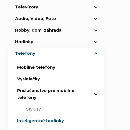
Televízory
p
Audio, Video, Foto
a
Hobby, dom, záhrada
n
Hodinky
e
Telefóny
l
Mobilné telefóny
Vysielačky
Príslušenstvo pre mobilné
telefóny
Stylusy
Inteligentné hodinky