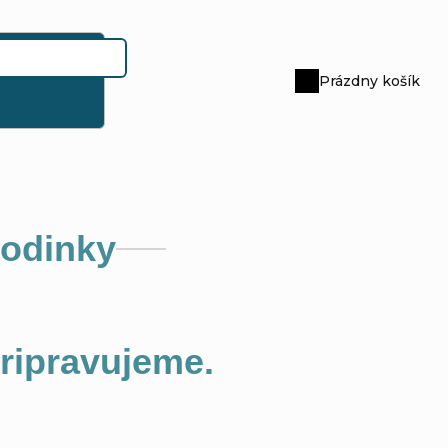
Prázdny košík
Nákupný
košík
hodinky
pripravujeme.