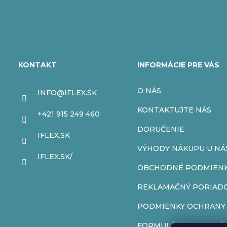
Z
á
KONTAKT
INFORMÁCIE PRE VÁS
p
O NÁS
INFO
@
IFLEX.SK
ä
KONTAKTUJTE NÁS
+421 915 249 460
t
DORUČENIE
IFLEX.SK
VÝHODY NÁKUPU U NÁ
i
IFLEX.SK/
OBCHODNÉ PODMIEN
e
REKLAMAČNÝ PORIAD
PODMIENKY OCHRANY
FORMULÁR NA ODSTÚP