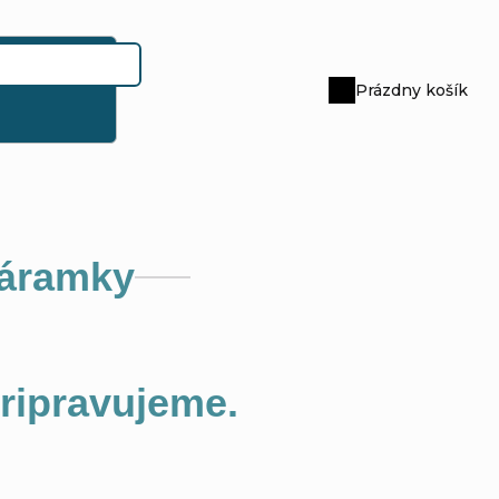
Prázdny košík
Nákupný
košík
náramky
pripravujeme.