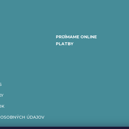
PRIJÍMAME ONLINE
PLATBY
S
KY
OK
 OSOBNÝCH ÚDAJOV
ENIE OD ZMLUVY