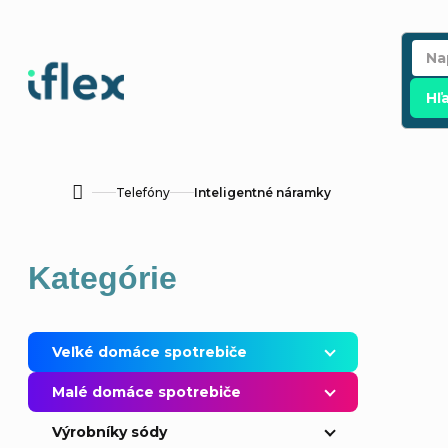
Prejsť
na
obsah
Hľ
Telefóny
Inteligentné náramky
Domov
B
Preskočiť
Kategórie
o
kategórie
č
Veľké domáce spotrebiče
n
Malé domáce spotrebiče
ý
Výrobníky sódy