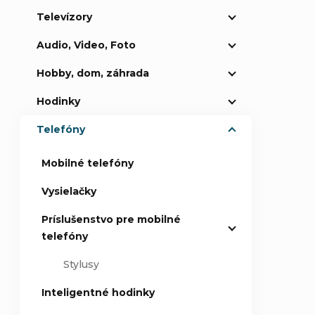
Televízory
p
Audio, Video, Foto
a
Hobby, dom, záhrada
n
Hodinky
e
Telefóny
l
Mobilné telefóny
Vysielačky
Príslušenstvo pre mobilné
telefóny
Stylusy
Inteligentné hodinky