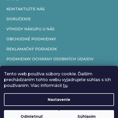
y
v
KONTAKTUJTE NÁS
ý
DORUČENIE
p
VÝHODY NÁKUPU U NÁS
i
OBCHODNÉ PODMIENKY
s
REKLAMAČNÝ PORIADOK
u
PODMIENKY OCHRANY OSOBNÝCH ÚDAJOV
FORMULÁR NA ODSTÚPENIE OD ZMLUVY
Tento web používa súbory cookie. Ďalším
REKLAMAČNÝ FORMULÁR
prechádzaním tohto webu vyjadrujete súhlas s ich
používaním. Viac informácií
tu
.
PRIJÍMAME ONLINE PLATBY
Nastavenie
Odmietnuť
Súhlasím