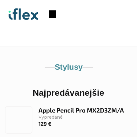
Prejsť
na
Nákupný
obsah
košík
Stylusy
Najpredávanejšie
Apple Pencil Pro MX2D3ZM/A
Vypredané
129 €