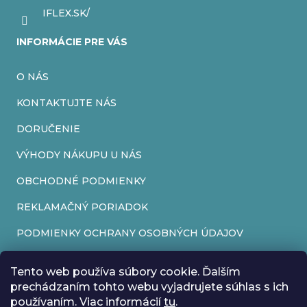
IFLEX.SK/
INFORMÁCIE PRE VÁS
O NÁS
KONTAKTUJTE NÁS
DORUČENIE
VÝHODY NÁKUPU U NÁS
OBCHODNÉ PODMIENKY
REKLAMAČNÝ PORIADOK
PODMIENKY OCHRANY OSOBNÝCH ÚDAJOV
FORMULÁR NA ODSTÚPENIE OD ZMLUVY
Tento web používa súbory cookie. Ďalším
REKLAMAČNÝ FORMULÁR
prechádzaním tohto webu vyjadrujete súhlas s ich
používaním. Viac informácií
tu
.