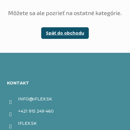
Môžete sa ale pozrieť na ostatné kategórie.
Späť do obchodu
Z
á
KONTAKT
p
ä
INFO
@
IFLEX.SK
t
+421 915 249 460
i
IFLEX.SK
e