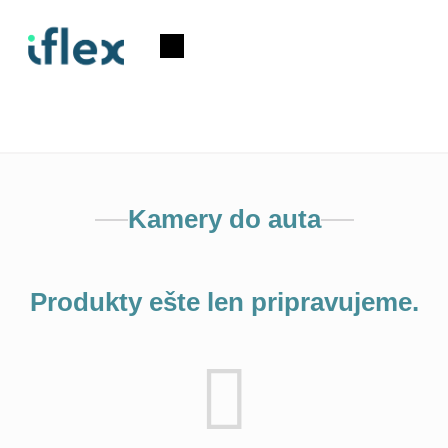
Prejsť
na
Nákupný
obsah
košík
Kamery do auta
Produkty ešte len pripravujeme.