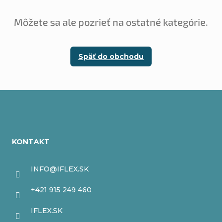
Môžete sa ale pozrieť na ostatné kategórie.
Späť do obchodu
Z
á
KONTAKT
p
ä
INFO
@
IFLEX.SK
t
+421 915 249 460
i
IFLEX.SK
e