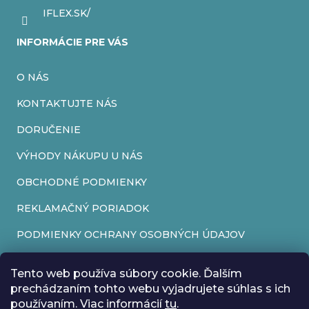
IFLEX.SK/
INFORMÁCIE PRE VÁS
O NÁS
KONTAKTUJTE NÁS
DORUČENIE
VÝHODY NÁKUPU U NÁS
OBCHODNÉ PODMIENKY
REKLAMAČNÝ PORIADOK
PODMIENKY OCHRANY OSOBNÝCH ÚDAJOV
FORMULÁR NA ODSTÚPENIE OD ZMLUVY
Tento web používa súbory cookie. Ďalším
REKLAMAČNÝ FORMULÁR
prechádzaním tohto webu vyjadrujete súhlas s ich
používaním. Viac informácií
tu
.