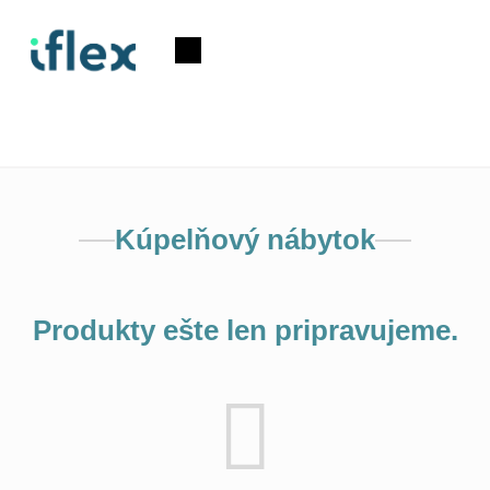
Prejsť
na
Nákupný
obsah
košík
Kúpelňový nábytok
Produkty ešte len pripravujeme.