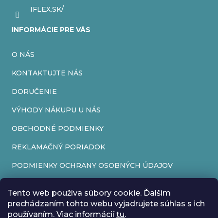
IFLEX.SK/
INFORMÁCIE PRE VÁS
O NÁS
KONTAKTUJTE NÁS
DORUČENIE
VÝHODY NÁKUPU U NÁS
OBCHODNÉ PODMIENKY
REKLAMAČNÝ PORIADOK
PODMIENKY OCHRANY OSOBNÝCH ÚDAJOV
FORMULÁR NA ODSTÚPENIE OD ZMLUVY
Tento web používa súbory cookie. Ďalším
REKLAMAČNÝ FORMULÁR
prechádzaním tohto webu vyjadrujete súhlas s ich
používaním. Viac informácií
tu
.