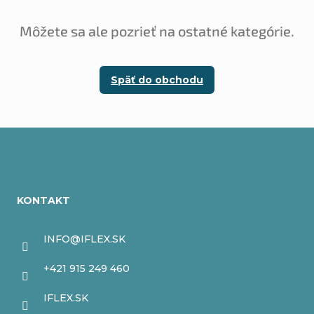
Môžete sa ale pozrieť na ostatné kategórie.
Späť do obchodu
Z
á
KONTAKT
p
ä
INFO
@
IFLEX.SK
t
+421 915 249 460
i
IFLEX.SK
e