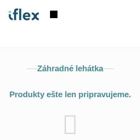
Prejsť
na
Nákupný
obsah
košík
Záhradné lehátka
Produkty ešte len pripravujeme.