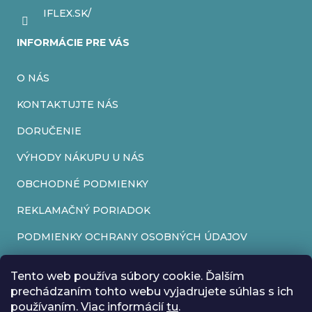
IFLEX.SK/
INFORMÁCIE PRE VÁS
O NÁS
KONTAKTUJTE NÁS
DORUČENIE
VÝHODY NÁKUPU U NÁS
OBCHODNÉ PODMIENKY
REKLAMAČNÝ PORIADOK
PODMIENKY OCHRANY OSOBNÝCH ÚDAJOV
FORMULÁR NA ODSTÚPENIE OD ZMLUVY
Tento web používa súbory cookie. Ďalším
REKLAMAČNÝ FORMULÁR
prechádzaním tohto webu vyjadrujete súhlas s ich
používaním. Viac informácií
tu
.