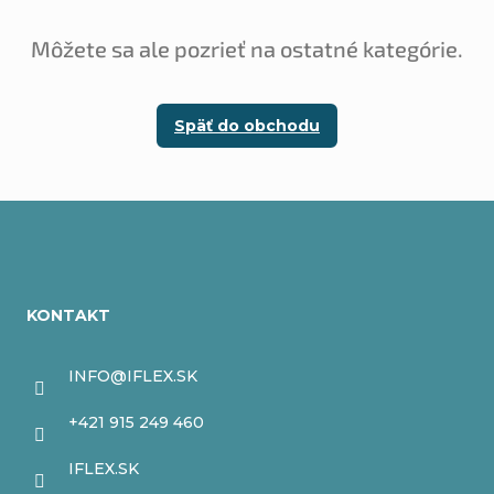
Môžete sa ale pozrieť na ostatné kategórie.
Späť do obchodu
Z
á
KONTAKT
p
ä
INFO
@
IFLEX.SK
t
+421 915 249 460
i
IFLEX.SK
e