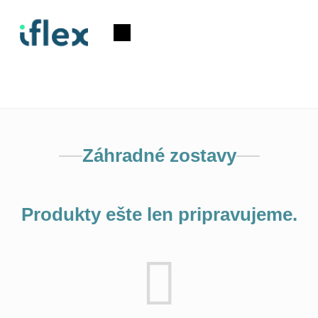
Prejsť
na
Nákupný
obsah
košík
Záhradné zostavy
Produkty ešte len pripravujeme.