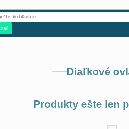
adať
Diaľkové ov
Produkty ešte len 