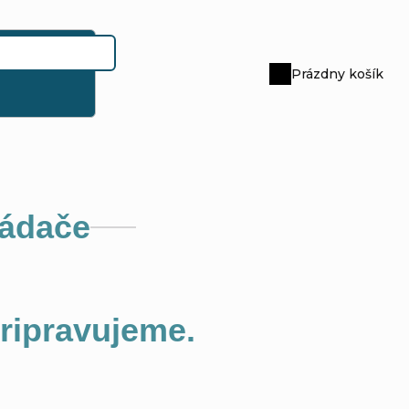
Prázdny košík
Nákupný
košík
ládače
pripravujeme.