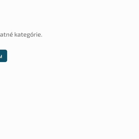
tatné kategórie.
u