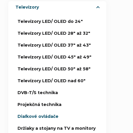
Televízory
p
Televízory LED/ OLED do 24"
a
Televízory LED/ OLED 28" až 32"
n
Televízory LED/ OLED 37" až 43"
e
Televízory LED/ OLED 45" až 49"
l
Televízory LED/ OLED 50" až 58"
Televízory LED/ OLED nad 60"
DVB-T/S technika
Projekčná technika
Diaľkové ovládače
Držiaky a stojany na TV a monitory