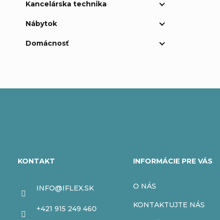
Kancelárska technika
Nábytok
Domácnosť
Z
á
KONTAKT
INFORMÁCIE PRE VÁS
p
O NÁS
INFO
@
IFLEX.SK
ä
KONTAKTUJTE NÁS
+421 915 249 460