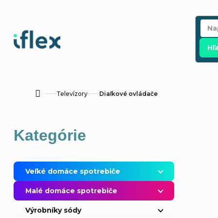
Prejsť
na
obsah
Hľ
Televízory
Diaľkové ovládače
Domov
B
Preskočiť
Kategórie
o
kategórie
č
Veľké domáce spotrebiče
n
Malé domáce spotrebiče
ý
Výrobníky sódy