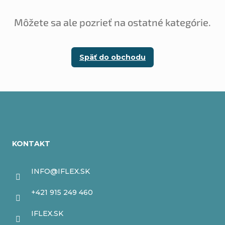
Môžete sa ale pozrieť na ostatné kategórie.
Späť do obchodu
Z
á
KONTAKT
p
ä
INFO
@
IFLEX.SK
t
+421 915 249 460
i
IFLEX.SK
e