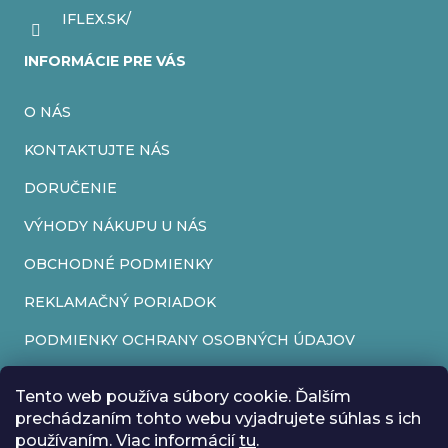
IFLEX.SK/
INFORMÁCIE PRE VÁS
O NÁS
KONTAKTUJTE NÁS
DORUČENIE
VÝHODY NÁKUPU U NÁS
OBCHODNÉ PODMIENKY
REKLAMAČNÝ PORIADOK
PODMIENKY OCHRANY OSOBNÝCH ÚDAJOV
FORMULÁR NA ODSTÚPENIE OD ZMLUVY
Tento web používa súbory cookie. Ďalším
REKLAMAČNÝ FORMULÁR
prechádzaním tohto webu vyjadrujete súhlas s ich
používaním. Viac informácií
tu
.