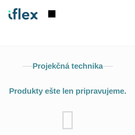
Prejsť
na
Nákupný
obsah
košík
Projekčná technika
Produkty ešte len pripravujeme.