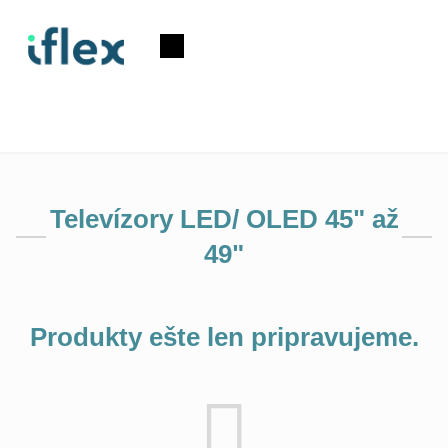
Prejsť
na
Nákupný
obsah
košík
Televízory LED/ OLED 45" až
49"
Produkty ešte len pripravujeme.