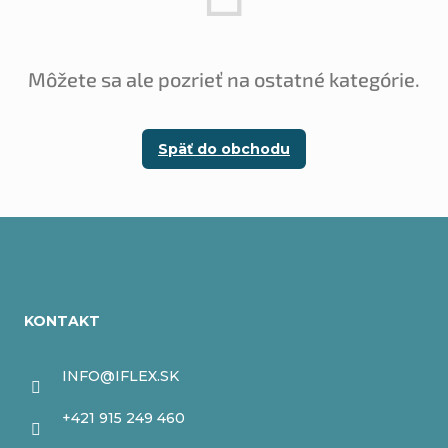
Môžete sa ale pozrieť na ostatné kategórie.
Späť do obchodu
Z
á
KONTAKT
p
ä
INFO
@
IFLEX.SK
t
+421 915 249 460
i