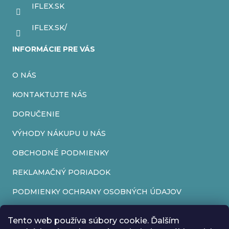
IFLEX.SK
e
IFLEX.SK/
INFORMÁCIE PRE VÁS
O NÁS
KONTAKTUJTE NÁS
DORUČENIE
VÝHODY NÁKUPU U NÁS
OBCHODNÉ PODMIENKY
REKLAMAČNÝ PORIADOK
PODMIENKY OCHRANY OSOBNÝCH ÚDAJOV
FORMULÁR NA ODSTÚPENIE OD ZMLUVY
Tento web používa súbory cookie. Ďalším