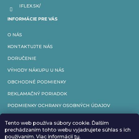
IFLEX.SK/
INFORMÁCIE PRE VÁS
O NÁS
KONTAKTUJTE NÁS
DORUČENIE
VÝHODY NÁKUPU U NÁS
OBCHODNÉ PODMIENKY
REKLAMAČNÝ PORIADOK
PODMIENKY OCHRANY OSOBNÝCH ÚDAJOV
FORMULÁR NA ODSTÚPENIE OD ZMLUVY
Tento web používa súbory cookie. Ďalším
REKLAMAČNÝ FORMULÁR
prechádzaním tohto webu vyjadrujete súhlas s ich
používaním. Viac informácií
tu
.