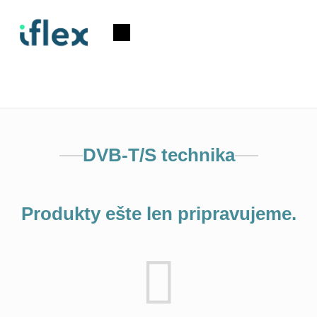
Prejsť
na
Nákupný
obsah
košík
DVB-T/S technika
Produkty ešte len pripravujeme.