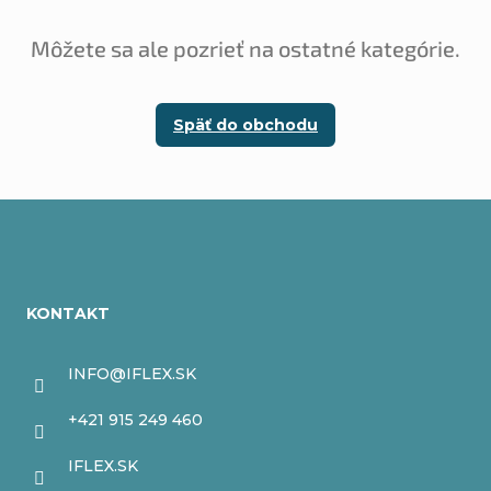
Môžete sa ale pozrieť na ostatné kategórie.
Späť do obchodu
Z
á
KONTAKT
p
ä
INFO
@
IFLEX.SK
t
+421 915 249 460
i
IFLEX.SK
e