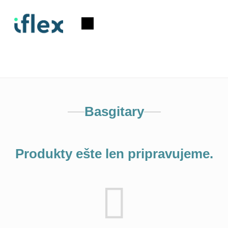
Prejsť
na
Nákupný
obsah
košík
Basgitary
Produkty ešte len pripravujeme.