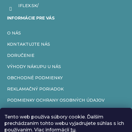
IFLEX.SK/
INFORMÁCIE PRE VÁS
O NÁS
KONTAKTUJTE NÁS
DORUČENIE
VÝHODY NÁKUPU U NÁS
OBCHODNÉ PODMIENKY
REKLAMAČNÝ PORIADOK
PODMIENKY OCHRANY OSOBNÝCH ÚDAJOV
FORMULÁR NA ODSTÚPENIE OD ZMLUVY
Tento web používa súbory cookie. Ďalším
REKLAMAČNÝ FORMULÁR
prechádzaním tohto webu vyjadrujete súhlas s ich
používaním. Viac informácií
tu
.