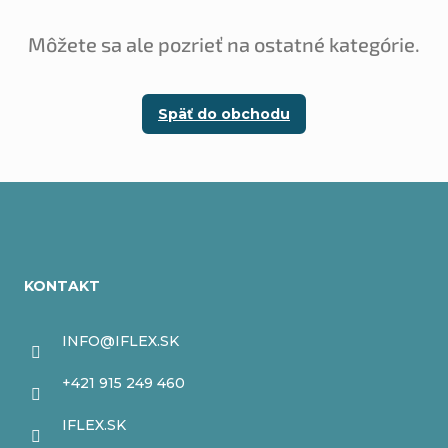
Môžete sa ale pozrieť na ostatné kategórie.
Späť do obchodu
Z
á
KONTAKT
p
ä
INFO
@
IFLEX.SK
t
+421 915 249 460
i
IFLEX.SK
e