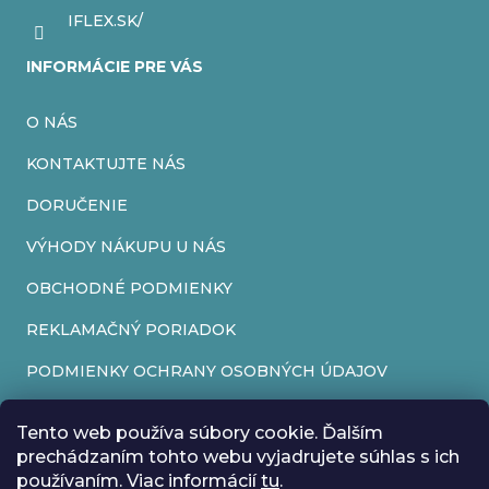
IFLEX.SK/
INFORMÁCIE PRE VÁS
O NÁS
KONTAKTUJTE NÁS
DORUČENIE
VÝHODY NÁKUPU U NÁS
OBCHODNÉ PODMIENKY
REKLAMAČNÝ PORIADOK
PODMIENKY OCHRANY OSOBNÝCH ÚDAJOV
FORMULÁR NA ODSTÚPENIE OD ZMLUVY
Tento web používa súbory cookie. Ďalším
REKLAMAČNÝ FORMULÁR
prechádzaním tohto webu vyjadrujete súhlas s ich
používaním. Viac informácií
tu
.