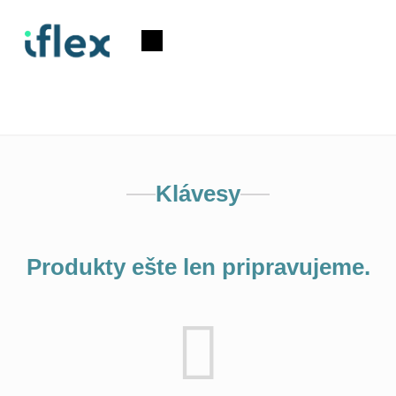
Prejsť
na
Nákupný
obsah
košík
Klávesy
Produkty ešte len pripravujeme.