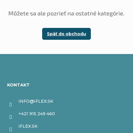
Môžete sa ale pozrieť na ostatné kategórie.
Späť do obchodu
Z
á
KONTAKT
p
ä
INFO
@
IFLEX.SK
t
+421 915 249 460
i
IFLEX.SK
e