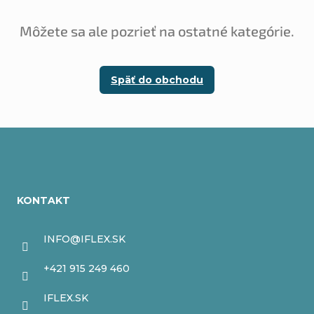
Môžete sa ale pozrieť na ostatné kategórie.
Späť do obchodu
Z
á
KONTAKT
p
ä
INFO
@
IFLEX.SK
t
+421 915 249 460
i
IFLEX.SK
e