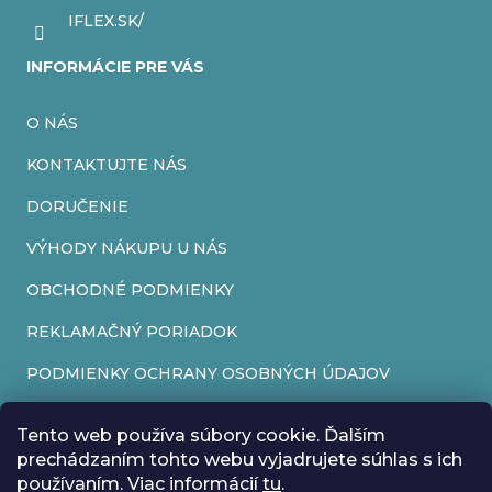
IFLEX.SK/
INFORMÁCIE PRE VÁS
O NÁS
KONTAKTUJTE NÁS
DORUČENIE
VÝHODY NÁKUPU U NÁS
OBCHODNÉ PODMIENKY
REKLAMAČNÝ PORIADOK
PODMIENKY OCHRANY OSOBNÝCH ÚDAJOV
FORMULÁR NA ODSTÚPENIE OD ZMLUVY
Tento web používa súbory cookie. Ďalším
REKLAMAČNÝ FORMULÁR
prechádzaním tohto webu vyjadrujete súhlas s ich
používaním. Viac informácií
tu
.