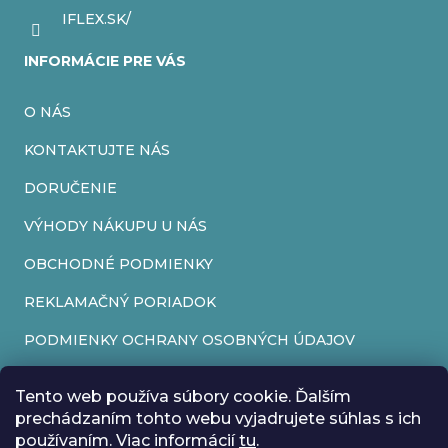
IFLEX.SK/
INFORMÁCIE PRE VÁS
O NÁS
KONTAKTUJTE NÁS
DORUČENIE
VÝHODY NÁKUPU U NÁS
OBCHODNÉ PODMIENKY
REKLAMAČNÝ PORIADOK
PODMIENKY OCHRANY OSOBNÝCH ÚDAJOV
FORMULÁR NA ODSTÚPENIE OD ZMLUVY
Tento web používa súbory cookie. Ďalším
REKLAMAČNÝ FORMULÁR
prechádzaním tohto webu vyjadrujete súhlas s ich
používaním. Viac informácií
tu
.