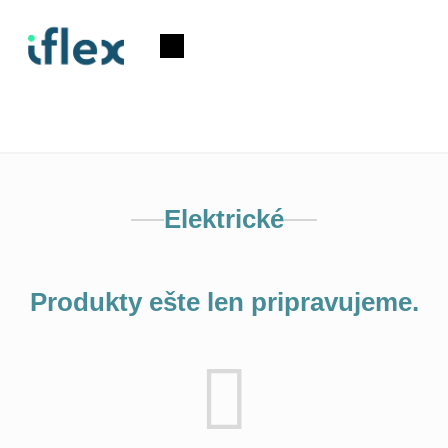
Prejsť
na
Nákupný
obsah
košík
Elektrické
Produkty ešte len pripravujeme.