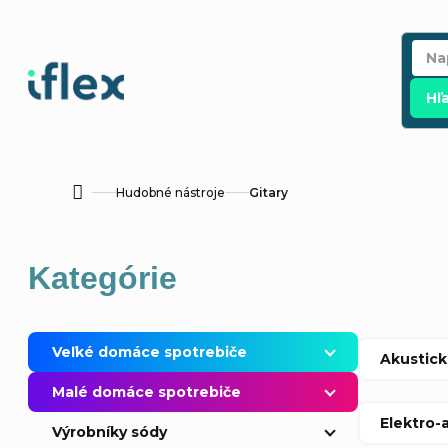
Prejsť
na
obsah
Hľ
Hudobné nástroje
Gitary
Domov
B
Preskočiť
Kategórie
o
kategórie
č
Veľké domáce spotrebiče
Akustic
n
Malé domáce spotrebiče
Elektro-
ý
Výrobníky sódy