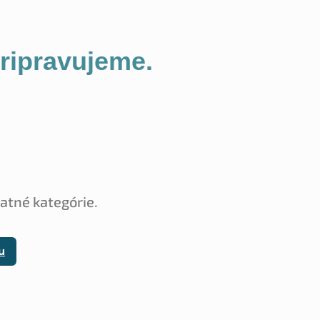
pripravujeme.
tatné kategórie.
u