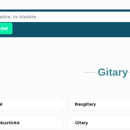
adať
Gitary
ké
Basgitary
akustické
Gitary