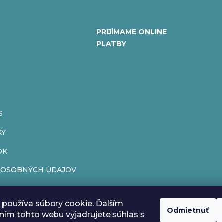
PRIJÍMAME ONLINE
PLATBY
S
KY
OK
 OSOBNÝCH ÚDAJOV
ENIE OD ZMLUVY
používa súbory cookie. Ďalším
ÁR
Odmietnuť
ím tohto webu vyjadrujete súhlas s