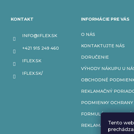
Z
á
KONTAKT
INFORMÁCIE PRE VÁS
p
O NÁS
INFO
@
IFLEX.SK
ä
KONTAKTUJTE NÁS
+421 915 249 460
t
DORUČENIE
IFLEX.SK
VÝHODY NÁKUPU U NÁ
i
IFLEX.SK/
OBCHODNÉ PODMIEN
e
REKLAMAČNÝ PORIAD
PODMIENKY OCHRANY
FORMULÁR NA ODSTÚP
Tento web 
REKLAMAČNÝ FORMUL
prechádzan