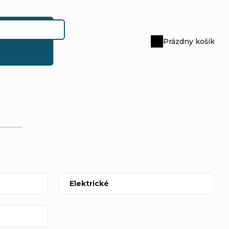
Prázdny košík
Nákupný
košík
Elektrické