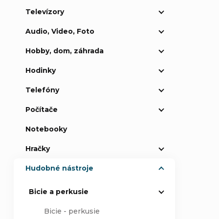
Televízory
p
Audio, Video, Foto
a
Hobby, dom, záhrada
n
Hodinky
e
Telefóny
Počítače
l
Notebooky
Hračky
Hudobné nástroje
Bicie a perkusie
Bicie - perkusie