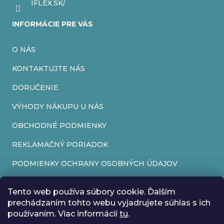
r
IFLEX.SK/
v
INFORMÁCIE PRE VÁS
k
O NÁS
y
v
KONTAKTUJTE NÁS
ý
DORUČENIE
p
VÝHODY NÁKUPU U NÁS
i
OBCHODNÉ PODMIENKY
s
REKLAMAČNÝ PORIADOK
u
PODMIENKY OCHRANY OSOBNÝCH ÚDAJOV
FORMULÁR NA ODSTÚPENIE OD ZMLUVY
Tento web používa súbory cookie. Ďalším
REKLAMAČNÝ FORMULÁR
prechádzaním tohto webu vyjadrujete súhlas s ich
používaním. Viac informácií
tu
.
PRIJÍMAME ONLINE PLATBY