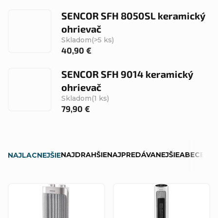
SENCOR SFH 8050SL keramický
ohrievač
Skladom
(>5 ks)
40,90 €
SENCOR SFH 9014 keramický
ohrievač
Skladom
(1 ks)
79,90 €
R
NAJDRAHŠIE
NAJPREDÁVANEJŠIE
ABECEDN
NAJLACNEJŠIE
a
d
V
e
ý
n