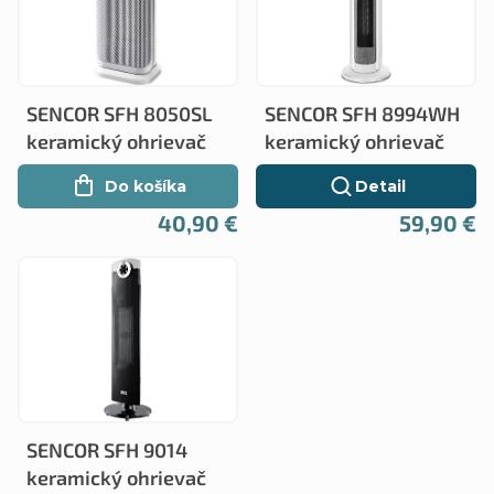
p
i
i
e
s
p
SENCOR SFH 8050SL
SENCOR SFH 8994WH
p
r
keramický ohrievač
keramický ohrievač
r
o
Do košíka
Detail
o
d
40,90 €
59,90 €
d
u
u
k
k
t
t
o
o
v
v
SENCOR SFH 9014
keramický ohrievač