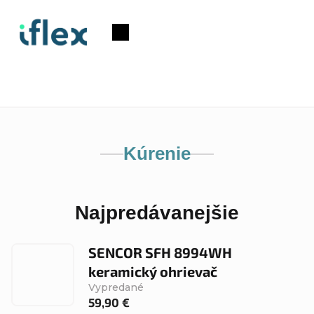
Prejsť
na
Nákupný
obsah
košík
Kúrenie
Najpredávanejšie
SENCOR SFH 8994WH
keramický ohrievač
Vypredané
59,90 €