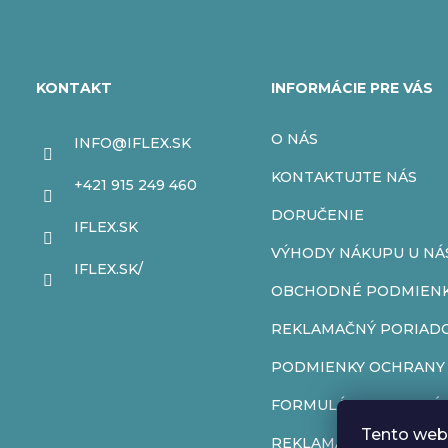
Z
á
KONTAKT
INFORMÁCIE PRE VÁS
p
O NÁS
INFO
@
IFLEX.SK
ä
KONTAKTUJTE NÁS
+421 915 249 460
t
DORUČENIE
IFLEX.SK
VÝHODY NÁKUPU U NÁ
i
IFLEX.SK/
OBCHODNÉ PODMIEN
e
REKLAMAČNÝ PORIAD
PODMIENKY OCHRANY
FORMULÁR NA ODSTÚP
Tento web 
REKLAMAČNÝ FORMUL