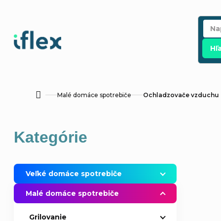
Prejsť
na
obsah
Hľ
Malé domáce spotrebiče
Ochladzovače vzduchu
Domov
B
Preskočiť
Kategórie
o
kategórie
č
Veľké domáce spotrebiče
n
Malé domáce spotrebiče
ý
Grilovanie