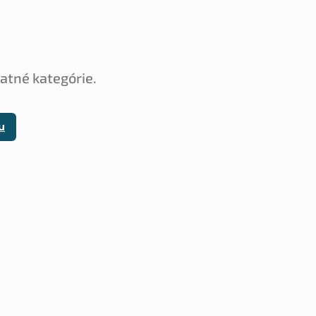
tatné kategórie.
u