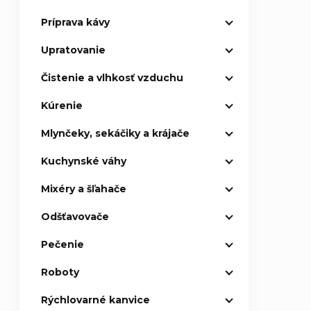
Príprava kávy
p
Upratovanie
a
Čistenie a vlhkosť vzduchu
n
Kúrenie
e
Mlynčeky, sekáčiky a krájače
l
Kuchynské váhy
Mixéry a šľahače
Odšťavovače
Pečenie
Roboty
Rýchlovarné kanvice