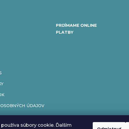
PRIJÍMAME ONLINE
PLATBY
S
KY
OK
 OSOBNÝCH ÚDAJOV
ENIE OD ZMLUVY
používa súbory cookie. Ďalším
ÁR
Odmietnuť