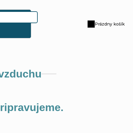
Prázdny košík
Nákupný
košík
 vzduchu
pripravujeme.