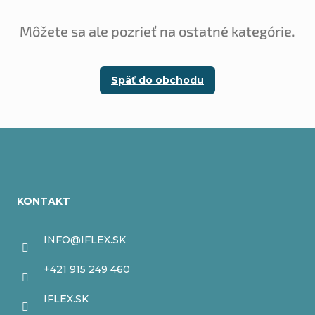
Môžete sa ale pozrieť na ostatné kategórie.
Späť do obchodu
Z
á
KONTAKT
p
ä
INFO
@
IFLEX.SK
t
+421 915 249 460
i
IFLEX.SK
e