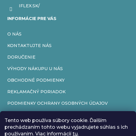
IFLEX.SK/
INFORMÁCIE PRE VÁS
O NÁS
KONTAKTUJTE NÁS
DORUČENIE
VÝHODY NÁKUPU U NÁS
OBCHODNÉ PODMIENKY
REKLAMAČNÝ PORIADOK
PODMIENKY OCHRANY OSOBNÝCH ÚDAJOV
FORMULÁR NA ODSTÚPENIE OD ZMLUVY
Tento web používa súbory cookie. Ďalším
REKLAMAČNÝ FORMULÁR
prechádzaním tohto webu vyjadrujete súhlas s ich
používaním. Viac informácií
tu
.