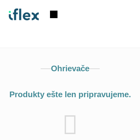
Prejsť
na
Nákupný
obsah
košík
Ohrievače
Produkty ešte len pripravujeme.