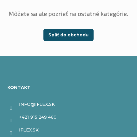
Môžete sa ale pozrieť na ostatné kategórie.
Späť do obchodu
Z
á
KONTAKT
p
ä
INFO
@
IFLEX.SK
t
+421 915 249 460
i
IFLEX.SK
e