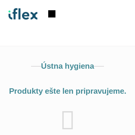
Prejsť
na
Nákupný
obsah
košík
Ústna hygiena
Produkty ešte len pripravujeme.