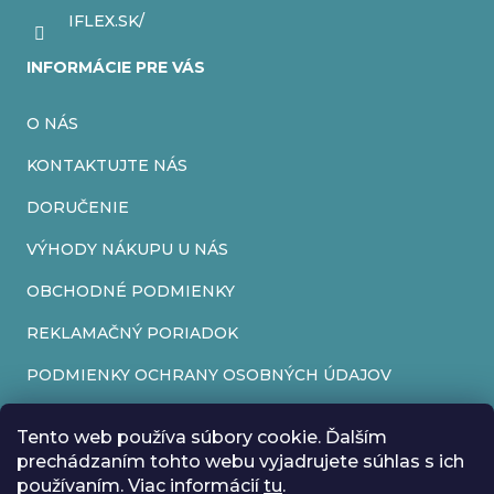
IFLEX.SK/
INFORMÁCIE PRE VÁS
O NÁS
KONTAKTUJTE NÁS
DORUČENIE
VÝHODY NÁKUPU U NÁS
OBCHODNÉ PODMIENKY
REKLAMAČNÝ PORIADOK
PODMIENKY OCHRANY OSOBNÝCH ÚDAJOV
FORMULÁR NA ODSTÚPENIE OD ZMLUVY
Tento web používa súbory cookie. Ďalším
REKLAMAČNÝ FORMULÁR
prechádzaním tohto webu vyjadrujete súhlas s ich
používaním. Viac informácií
tu
.