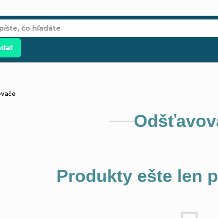
adať
ovače
Odšťavov
Produkty ešte len 