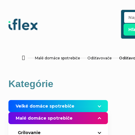
Prejsť
na
obsah
Hľ
Malé domáce spotrebiče
Odšťavovače
Odšťav
Domov
B
Preskočiť
Kategórie
o
kategórie
č
Veľké domáce spotrebiče
n
Malé domáce spotrebiče
ý
Grilovanie