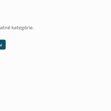
tatné kategórie.
u