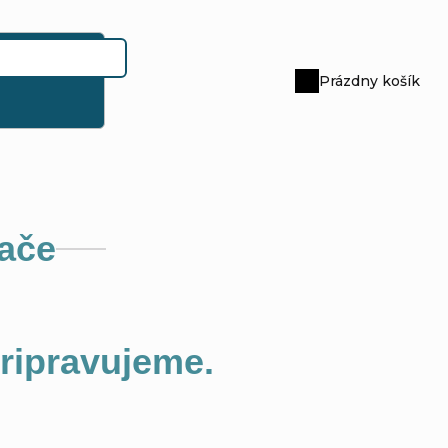
Prázdny košík
Nákupný
košík
ače
pripravujeme.