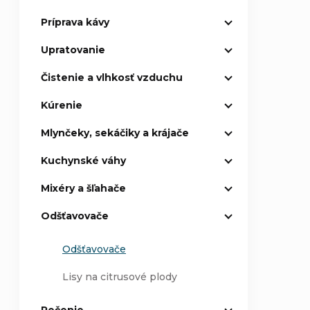
Príprava kávy
p
Upratovanie
a
Čistenie a vlhkosť vzduchu
n
Kúrenie
e
Mlynčeky, sekáčiky a krájače
l
Kuchynské váhy
Mixéry a šľahače
Odšťavovače
Odšťavovače
Lisy na citrusové plody