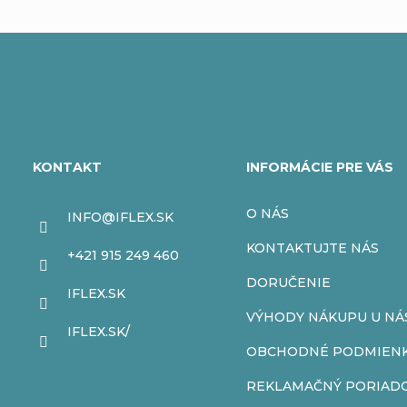
Z
á
KONTAKT
INFORMÁCIE PRE VÁS
p
O NÁS
INFO
@
IFLEX.SK
ä
KONTAKTUJTE NÁS
+421 915 249 460
t
DORUČENIE
IFLEX.SK
VÝHODY NÁKUPU U NÁ
i
IFLEX.SK/
OBCHODNÉ PODMIEN
e
REKLAMAČNÝ PORIAD