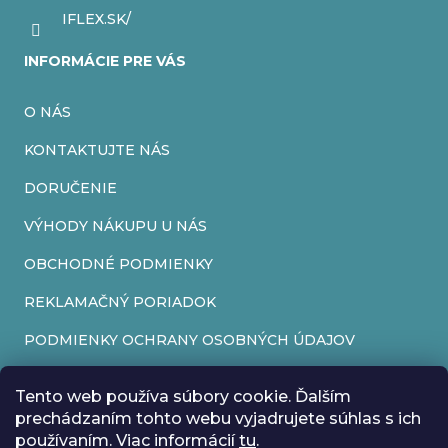
IFLEX.SK/
INFORMÁCIE PRE VÁS
O NÁS
KONTAKTUJTE NÁS
DORUČENIE
VÝHODY NÁKUPU U NÁS
OBCHODNÉ PODMIENKY
REKLAMAČNÝ PORIADOK
PODMIENKY OCHRANY OSOBNÝCH ÚDAJOV
FORMULÁR NA ODSTÚPENIE OD ZMLUVY
Tento web používa súbory cookie. Ďalším
REKLAMAČNÝ FORMULÁR
prechádzaním tohto webu vyjadrujete súhlas s ich
používaním. Viac informácií
tu
.