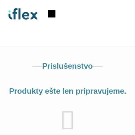
Prejsť
na
Nákupný
obsah
košík
Príslušenstvo
Produkty ešte len pripravujeme.