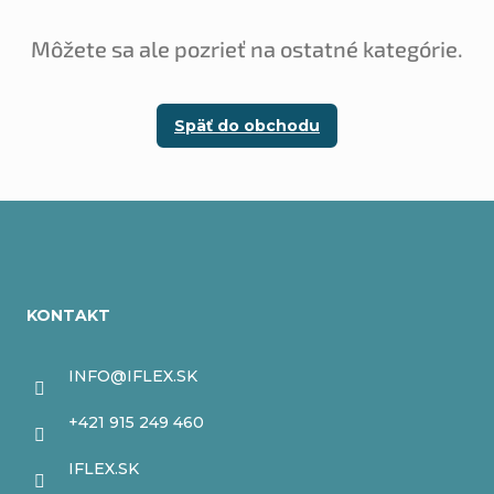
Môžete sa ale pozrieť na ostatné kategórie.
Späť do obchodu
Z
á
KONTAKT
p
ä
INFO
@
IFLEX.SK
t
+421 915 249 460
i
IFLEX.SK
e