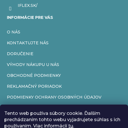
IFLEX.SK/
INFORMÁCIE PRE VÁS
O NÁS
KONTAKTUJTE NÁS
DORUČENIE
VÝHODY NÁKUPU U NÁS
OBCHODNÉ PODMIENKY
REKLAMAČNÝ PORIADOK
PODMIENKY OCHRANY OSOBNÝCH ÚDAJOV
FORMULÁR NA ODSTÚPENIE OD ZMLUVY
Tento web používa súbory cookie. Ďalším
REKLAMAČNÝ FORMULÁR
prechádzaním tohto webu vyjadrujete súhlas s ich
používaním. Viac informácií
tu
.