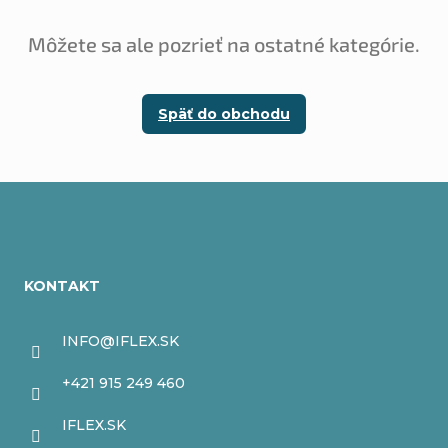
Môžete sa ale pozrieť na ostatné kategórie.
Späť do obchodu
Z
á
KONTAKT
p
ä
INFO
@
IFLEX.SK
t
+421 915 249 460
i
IFLEX.SK
e