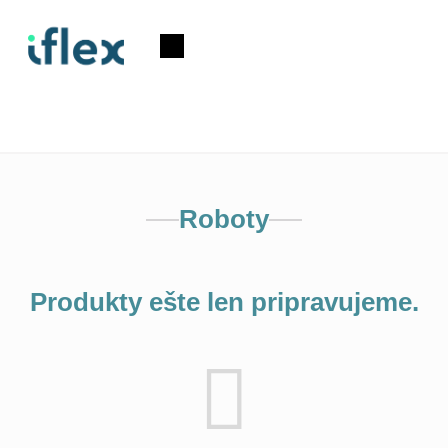
Prejsť
na
Nákupný
obsah
košík
Roboty
Produkty ešte len pripravujeme.