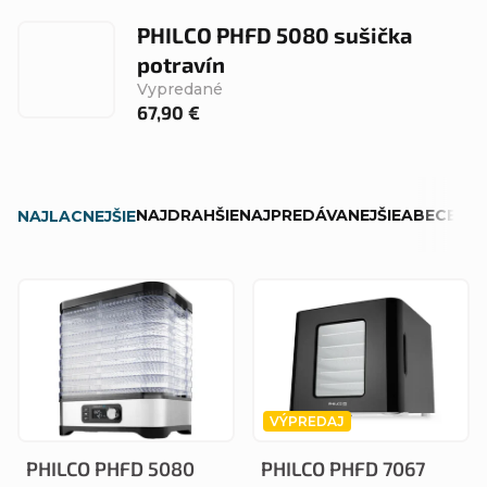
PHILCO PHFD 5080 sušička
potravín
Vypredané
67,90 €
R
NAJDRAHŠIE
NAJPREDÁVANEJŠIE
ABECEDN
NAJLACNEJŠIE
a
d
V
e
ý
n
p
i
i
e
VÝPREDAJ
s
p
PHILCO PHFD 5080
PHILCO PHFD 7067
p