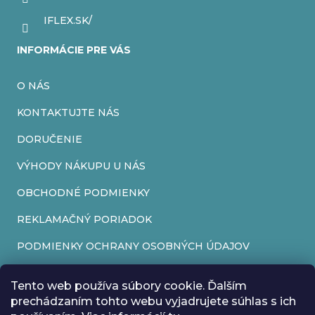
e
r
IFLEX.SK/
v
INFORMÁCIE PRE VÁS
k
O NÁS
y
v
KONTAKTUJTE NÁS
ý
DORUČENIE
p
VÝHODY NÁKUPU U NÁS
i
OBCHODNÉ PODMIENKY
s
REKLAMAČNÝ PORIADOK
u
PODMIENKY OCHRANY OSOBNÝCH ÚDAJOV
FORMULÁR NA ODSTÚPENIE OD ZMLUVY
Tento web používa súbory cookie. Ďalším
REKLAMAČNÝ FORMULÁR
prechádzaním tohto webu vyjadrujete súhlas s ich