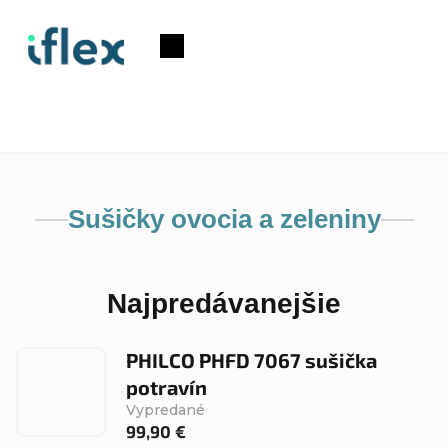
Prejsť
na
Nákupný
obsah
košík
Sušičky ovocia a zeleniny
Najpredávanejšie
PHILCO PHFD 7067 sušička
potravín
Vypredané
99,90 €