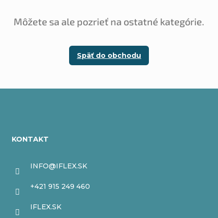
Môžete sa ale pozrieť na ostatné kategórie.
Späť do obchodu
Z
á
KONTAKT
p
ä
INFO
@
IFLEX.SK
t
+421 915 249 460
i
IFLEX.SK
e