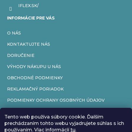
IFLEX.SK/
INFORMÁCIE PRE VÁS
O NÁS
KONTAKTUJTE NÁS
DORUČENIE
VÝHODY NÁKUPU U NÁS
OBCHODNÉ PODMIENKY
REKLAMAČNÝ PORIADOK
PODMIENKY OCHRANY OSOBNÝCH ÚDAJOV
FORMULÁR NA ODSTÚPENIE OD ZMLUVY
Tento web používa súbory cookie. Ďalším
REKLAMAČNÝ FORMULÁR
prechádzaním tohto webu vyjadrujete súhlas s ich
používaním. Viac informácií
tu
.