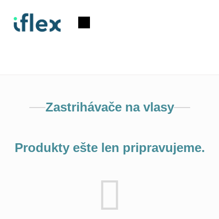
Prejsť
na
Nákupný
obsah
košík
Zastrihávače na vlasy
Produkty ešte len pripravujeme.