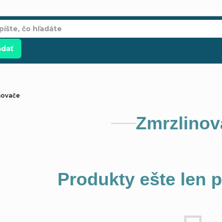
adať
novače
Zmrzlinov
Produkty ešte len 