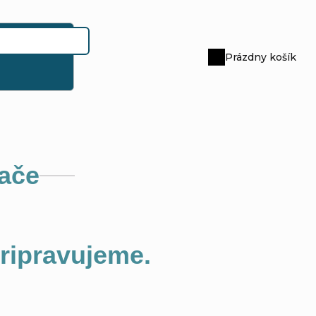
Prázdny košík
Nákupný
košík
ače
pripravujeme.