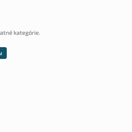
tatné kategórie.
u