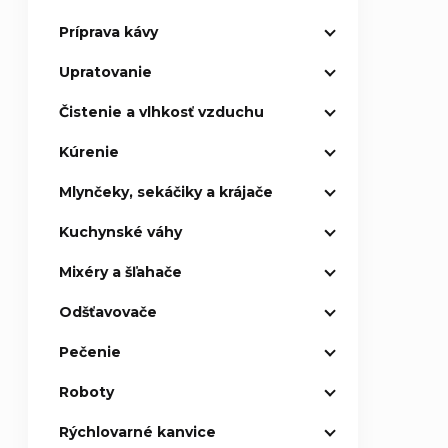
Príprava kávy
p
Upratovanie
a
Čistenie a vlhkosť vzduchu
n
Kúrenie
e
Mlynčeky, sekáčiky a krájače
l
Kuchynské váhy
Mixéry a šľahače
Odšťavovače
Pečenie
Roboty
Rýchlovarné kanvice