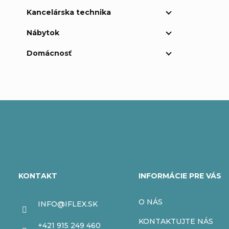
Kancelárska technika
Nábytok
Domácnosť
Z
á
KONTAKT
INFORMÁCIE PRE VÁS
p
O NÁS
INFO
@
IFLEX.SK
ä
KONTAKTUJTE NÁS
+421 915 249 460