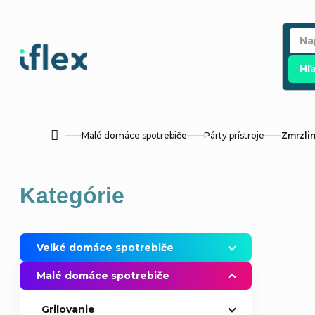
Prejsť
na
obsah
Hľ
Malé domáce spotrebiče
Párty prístroje
Zmrzli
Domov
B
Preskočiť
Kategórie
o
kategórie
č
Veľké domáce spotrebiče
n
Malé domáce spotrebiče
ý
Grilovanie