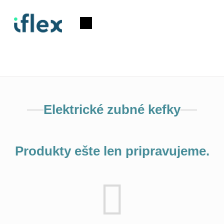
Prejsť
na
Nákupný
obsah
košík
Elektrické zubné kefky
Produkty ešte len pripravujeme.