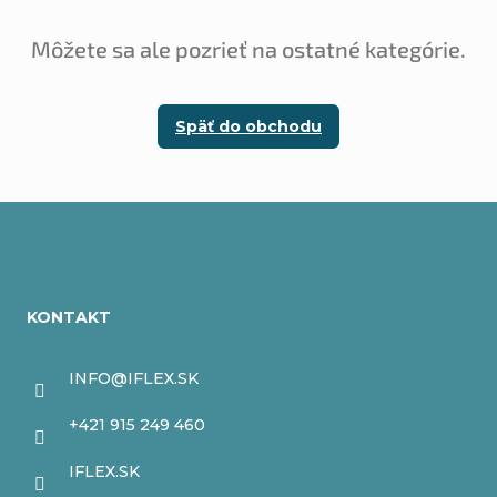
Môžete sa ale pozrieť na ostatné kategórie.
Späť do obchodu
Z
á
KONTAKT
p
ä
INFO
@
IFLEX.SK
t
+421 915 249 460
i
IFLEX.SK
e