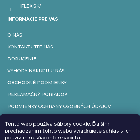
IFLEX.SK/
INFORMÁCIE PRE VÁS
O NÁS
KONTAKTUJTE NÁS
DORUČENIE
VÝHODY NÁKUPU U NÁS
OBCHODNÉ PODMIENKY
REKLAMAČNÝ PORIADOK
PODMIENKY OCHRANY OSOBNÝCH ÚDAJOV
FORMULÁR NA ODSTÚPENIE OD ZMLUVY
Tento web používa súbory cookie. Ďalším
REKLAMAČNÝ FORMULÁR
prechádzaním tohto webu vyjadrujete súhlas s ich
používaním. Viac informácií
tu
.