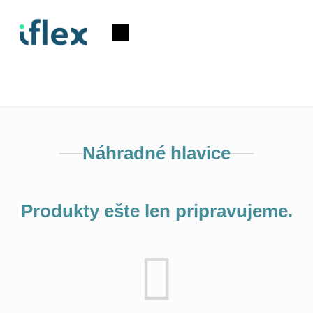
Prejsť
na
Nákupný
obsah
košík
Náhradné hlavice
Produkty ešte len pripravujeme.