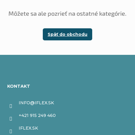
Môžete sa ale pozrieť na ostatné kategórie.
Späť do obchodu
Z
á
KONTAKT
p
ä
INFO
@
IFLEX.SK
t
+421 915 249 460
i
IFLEX.SK
e