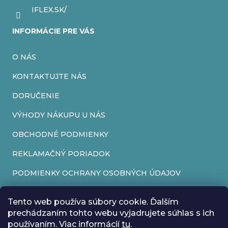
IFLEX.SK/
INFORMÁCIE PRE VÁS
O NÁS
KONTAKTUJTE NÁS
DORUČENIE
VÝHODY NÁKUPU U NÁS
OBCHODNÉ PODMIENKY
REKLAMAČNÝ PORIADOK
PODMIENKY OCHRANY OSOBNÝCH ÚDAJOV
FORMULÁR NA ODSTÚPENIE OD ZMLUVY
Tento web používa súbory cookie. Ďalším
REKLAMAČNÝ FORMULÁR
prechádzaním tohto webu vyjadrujete súhlas s ich
používaním. Viac informácií
tu
.