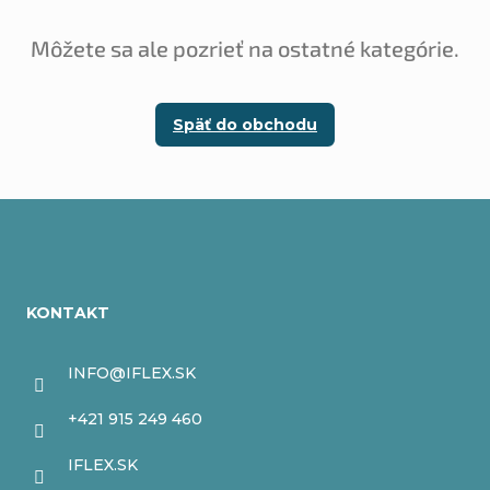
Môžete sa ale pozrieť na ostatné kategórie.
Späť do obchodu
Z
á
KONTAKT
p
ä
INFO
@
IFLEX.SK
t
+421 915 249 460
i
IFLEX.SK
e