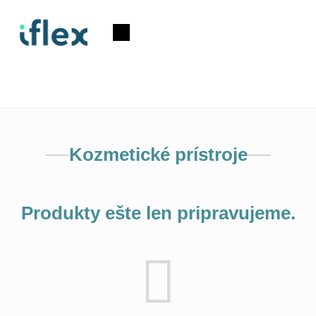
Prejsť
na
Nákupný
obsah
košík
Kozmetické prístroje
Produkty ešte len pripravujeme.