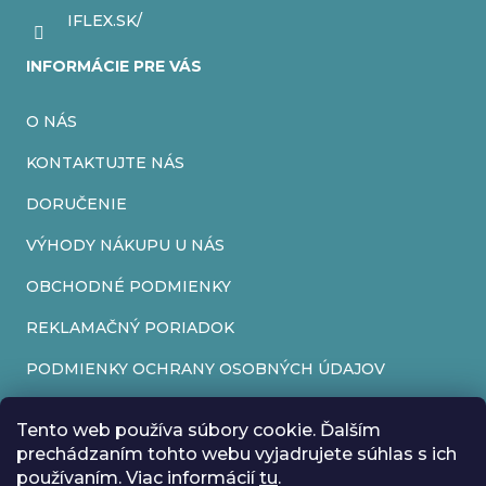
IFLEX.SK/
INFORMÁCIE PRE VÁS
O NÁS
KONTAKTUJTE NÁS
DORUČENIE
VÝHODY NÁKUPU U NÁS
OBCHODNÉ PODMIENKY
REKLAMAČNÝ PORIADOK
PODMIENKY OCHRANY OSOBNÝCH ÚDAJOV
FORMULÁR NA ODSTÚPENIE OD ZMLUVY
Tento web používa súbory cookie. Ďalším
REKLAMAČNÝ FORMULÁR
prechádzaním tohto webu vyjadrujete súhlas s ich
používaním. Viac informácií
tu
.