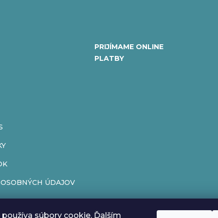
PRIJÍMAME ONLINE
PLATBY
S
KY
OK
 OSOBNÝCH ÚDAJOV
ENIE OD ZMLUVY
používa súbory cookie. Ďalším