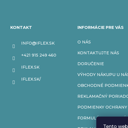
Z
á
KONTAKT
INFORMÁCIE PRE VÁS
p
O NÁS
INFO
@
IFLEX.SK
ä
KONTAKTUJTE NÁS
+421 915 249 460
t
DORUČENIE
IFLEX.SK
VÝHODY NÁKUPU U NÁ
i
IFLEX.SK/
OBCHODNÉ PODMIEN
e
REKLAMAČNÝ PORIAD
PODMIENKY OCHRANY
FORMULÁR NA ODSTÚP
Tento web 