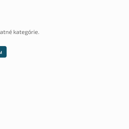
tatné kategórie.
u