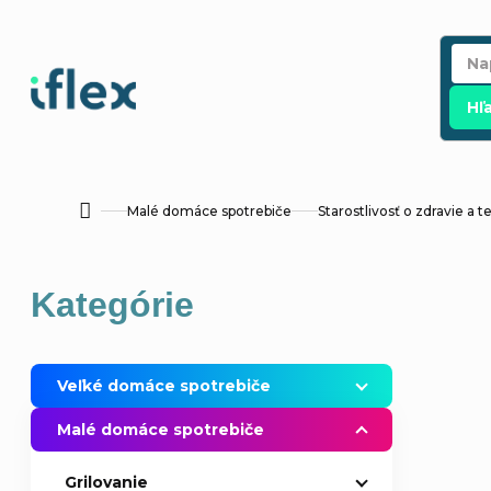
Prejsť
na
obsah
Hľ
Malé domáce spotrebiče
Starostlivosť o zdravie a t
Domov
B
Preskočiť
Kategórie
o
kategórie
č
Veľké domáce spotrebiče
n
Malé domáce spotrebiče
ý
Grilovanie