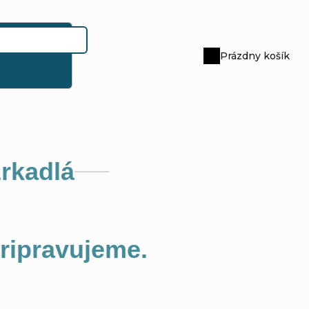
Prázdny košík
Nákupný
košík
rkadlá
pripravujeme.