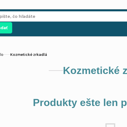
adať
elo
Kozmetické zrkadlá
Kozmetické z
Produkty ešte len 