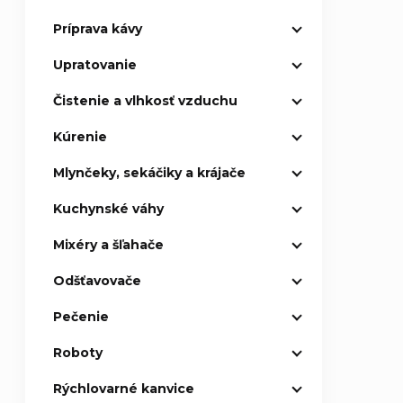
Príprava kávy
p
Upratovanie
a
Čistenie a vlhkosť vzduchu
n
Kúrenie
e
Mlynčeky, sekáčiky a krájače
l
Kuchynské váhy
Mixéry a šľahače
Odšťavovače
Pečenie
Roboty
Rýchlovarné kanvice