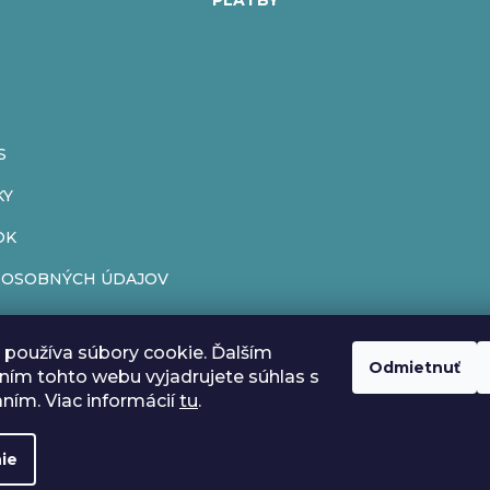
PLATBY
S
KY
OK
 OSOBNÝCH ÚDAJOV
ENIE OD ZMLUVY
používa súbory cookie. Ďalším
ÁR
Odmietnuť
ím tohto webu vyjadrujete súhlas s
aním. Viac informácií
tu
.
ie