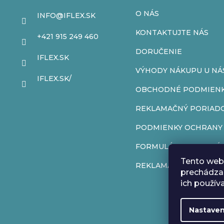
p
O NÁS
INFO
@
IFLEX.SK
ä
KONTAKTUJTE NÁS
+421 915 249 460
t
DORUČENIE
IFLEX.SK
VÝHODY NÁKUPU U NÁ
i
IFLEX.SK/
OBCHODNÉ PODMIEN
e
REKLAMAČNÝ PORIAD
PODMIENKY OCHRANY
FORMULÁR NA ODSTÚP
Tento web 
REKLAMAČNÝ FORMUL
prechádzan
ich použív
Nastaven