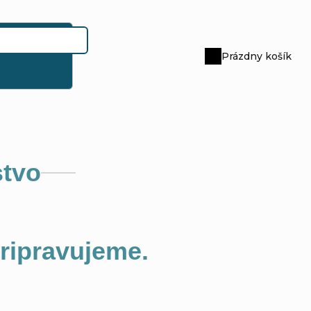
Prázdny košík
Nákupný
košík
stvo
pripravujeme.