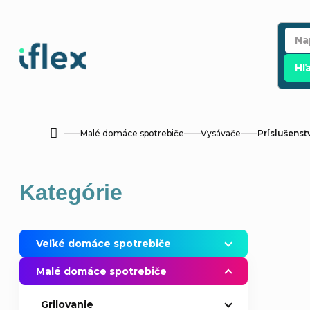
Prejsť
na
obsah
Hľ
Malé domáce spotrebiče
Vysávače
Príslušenst
Domov
B
Preskočiť
Kategórie
o
kategórie
č
Veľké domáce spotrebiče
n
Malé domáce spotrebiče
ý
Grilovanie