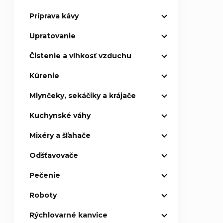
Príprava kávy
p
Upratovanie
a
Čistenie a vlhkosť vzduchu
n
Kúrenie
e
Mlynčeky, sekáčiky a krájače
l
Kuchynské váhy
Mixéry a šľahače
Odšťavovače
Pečenie
Roboty
Rýchlovarné kanvice