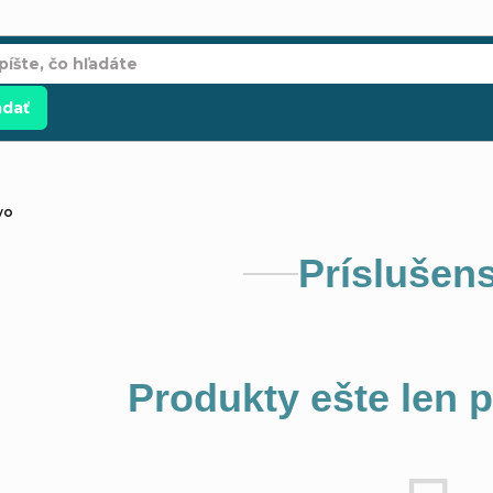
adať
vo
Príslušen
Produkty ešte len 