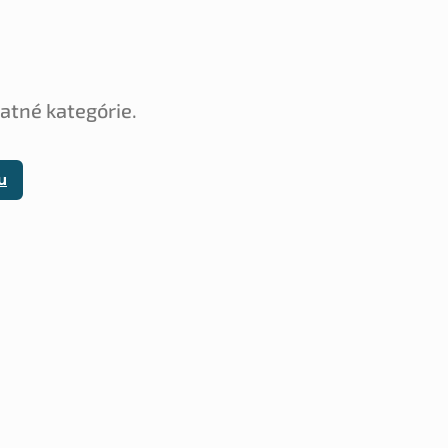
tatné kategórie.
u