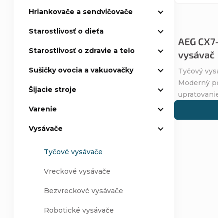
Hriankovače a sendvičovače
p
p
Starostlivosť o dieťa
r
AEG CX7
r
Starostlivosť o zdravie a telo
vysávač
o
o
Sušičky ovocia a vakuovačky
Tyčový vys
Moderný po
d
d
Šijacie stroje
upratovanie!
Varenie
u
u
Vysávače
k
k
Tyčové vysávače
t
t
Vreckové vysávače
o
o
Bezvreckové vysávače
v
v
Robotické vysávače