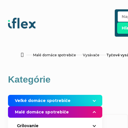
Prejsť
na
obsah
Hľ
Malé domáce spotrebiče
Vysávače
Tyčové vys
Domov
B
Preskočiť
Kategórie
o
kategórie
č
Veľké domáce spotrebiče
n
Malé domáce spotrebiče
ý
Grilovanie