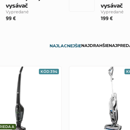
vysávač
vysávač
Vypredané
Vypredané
99 €
199 €
NAJDRAHŠIE
NAJPRED
NAJLACNEJŠIE
KÓD:
394
K
RIEDA A