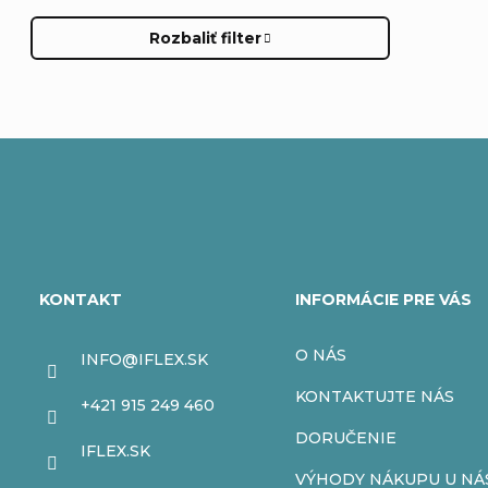
Rozbaliť filter
Z
á
KONTAKT
INFORMÁCIE PRE VÁS
p
O NÁS
INFO
@
IFLEX.SK
ä
KONTAKTUJTE NÁS
+421 915 249 460
t
DORUČENIE
IFLEX.SK
VÝHODY NÁKUPU U NÁ