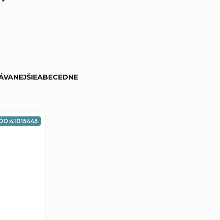
ÁVANEJŠIE
ABECEDNE
ÓD:
41015445