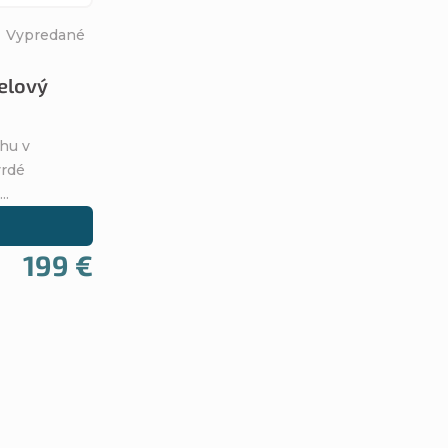
Vypredané
elový
ahu v
vrdé
..
199 €