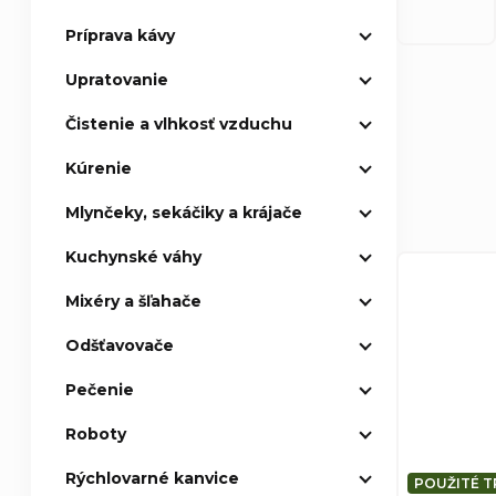
Príprava kávy
p
Upratovanie
a
Čistenie a vlhkosť vzduchu
n
R
Kúrenie
e
a
Mlynčeky, sekáčiky a krájače
l
Kuchynské váhy
d
V
Mixéry a šľahače
e
ý
Odšťavovače
n
p
Pečenie
i
i
Roboty
e
Rýchlovarné kanvice
s
POUŽITÉ T