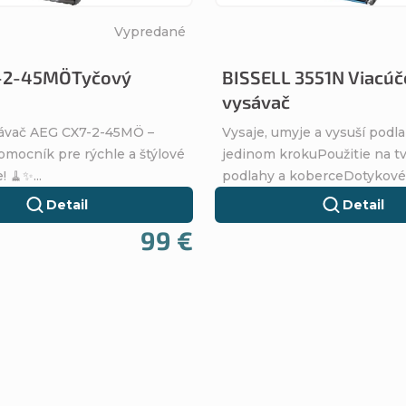
Vypredané
-2-45MÖTyčový
BISSELL 3551N Viacúč
vysávač
ávač AEG CX7-2-45MÖ –
Vysaje, umyje a vysuší podl
mocník pre rýchle a štýlové
jedinom krokuPoužitie na t
 🧹✨...
podlahy a koberceDotykové.
Detail
Detail
99 €
O
v
l