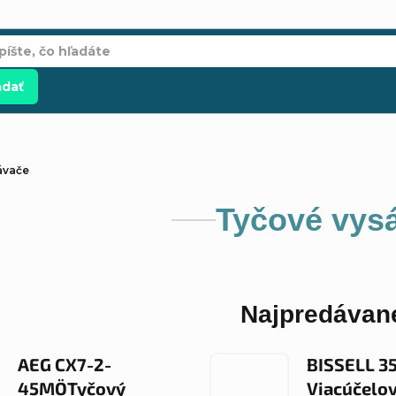
adať
ávače
Tyčové vys
Najpredávane
AEG CX7-2-
BISSELL 3
45MÖTyčový
Viacúčelo