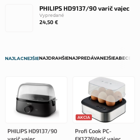
PHILIPS HD9137/90 varič vajec
Vypredané
24,50 €
R
NAJDRAHŠIE
NAJPREDÁVANEJŠIE
ABECEDN
NAJLACNEJŠIE
a
d
V
e
ý
n
p
i
i
e
AKCIA
s
p
PHILIPS HD9137/90
Profi Cook PC-
p
r
varič vajec
EK1276Varič vajec