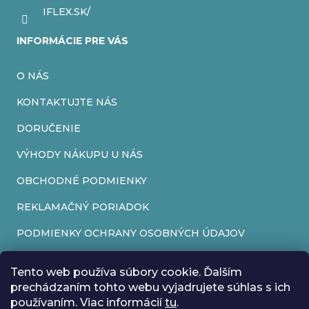
r
IFLEX.SK/
v
INFORMÁCIE PRE VÁS
k
O NÁS
y
v
KONTAKTUJTE NÁS
ý
DORUČENIE
p
VÝHODY NÁKUPU U NÁS
i
OBCHODNÉ PODMIENKY
s
REKLAMAČNÝ PORIADOK
u
PODMIENKY OCHRANY OSOBNÝCH ÚDAJOV
FORMULÁR NA ODSTÚPENIE OD ZMLUVY
Tento web používa súbory cookie. Ďalším
REKLAMAČNÝ FORMULÁR
prechádzaním tohto webu vyjadrujete súhlas s ich
používaním. Viac informácií
tu
.