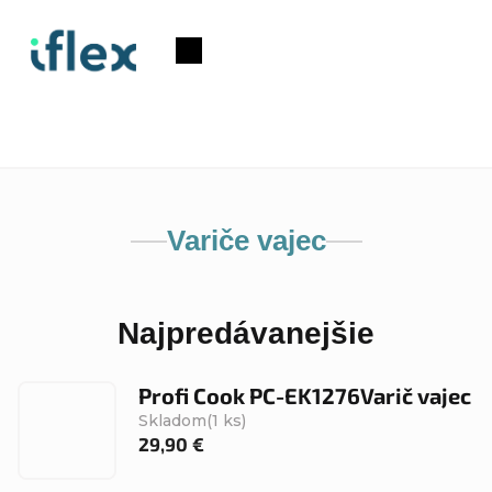
Prejsť
na
Nákupný
obsah
košík
Variče vajec
Najpredávanejšie
Profi Cook PC-EK1276Varič vajec
Skladom
(1 ks)
29,90 €