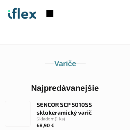
Prejsť
na
Nákupný
obsah
košík
Variče
Najpredávanejšie
SENCOR SCP 5010SS
sklokeramický varič
Skladom
(1 ks)
68,90 €