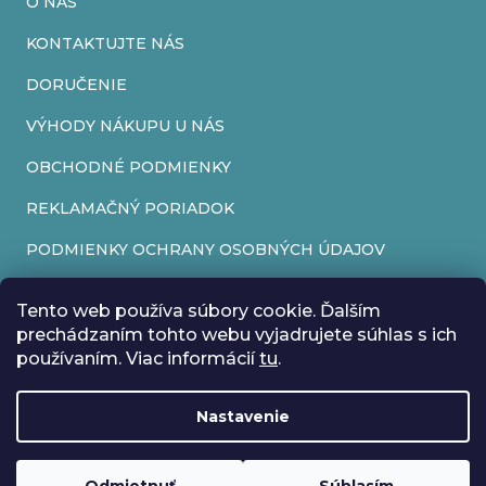
O NÁS
y
v
KONTAKTUJTE NÁS
ý
DORUČENIE
p
VÝHODY NÁKUPU U NÁS
i
OBCHODNÉ PODMIENKY
s
REKLAMAČNÝ PORIADOK
u
PODMIENKY OCHRANY OSOBNÝCH ÚDAJOV
FORMULÁR NA ODSTÚPENIE OD ZMLUVY
Tento web používa súbory cookie. Ďalším
REKLAMAČNÝ FORMULÁR
prechádzaním tohto webu vyjadrujete súhlas s ich
používaním. Viac informácií
tu
.
PRIJÍMAME ONLINE PLATBY
Nastavenie