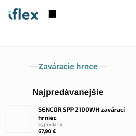
Prejsť
na
Nákupný
obsah
košík
Zaváracie hrnce
Najpredávanejšie
SENCOR SPP 2100WH zavárací
hrniec
Vypredané
67,90 €