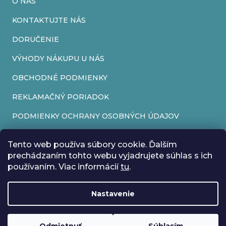
O NÁS
y
v
KONTAKTUJTE NÁS
ý
DORUČENIE
p
VÝHODY NÁKUPU U NÁS
i
OBCHODNÉ PODMIENKY
s
REKLAMAČNÝ PORIADOK
u
PODMIENKY OCHRANY OSOBNÝCH ÚDAJOV
FORMULÁR NA ODSTÚPENIE OD ZMLUVY
Tento web používa súbory cookie. Ďalším
REKLAMAČNÝ FORMULÁR
prechádzaním tohto webu vyjadrujete súhlas s ich
používaním. Viac informácií
tu
.
PRIJÍMAME ONLINE PLATBY
Nastavenie